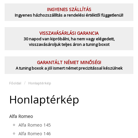
INGYENES SZÁLLÍTÁS
Ingyenes házhozszállítás a rendelési értéktől függetlenül!
VISSZAVÁSÁRLÁSI GARANCIA
30 napod van kipróbálni, ha nem vagy elégedett,
visszavásároljuk teljes áron a tuning boxot
GARANTÁLT NÉMET MINŐSÉG!
A tuning boxok a jól ismert német precizitással készülnek
Főoldal
Honlaptérkép
Honlaptérkép
Alfa Romeo
Alfa Romeo 145
Alfa Romeo 146