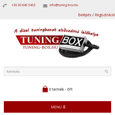
+36 30 645 5453
info@tuning-box.hu
Belépés
/
Regisztráció
0 termék - 0Ft
MENÜ