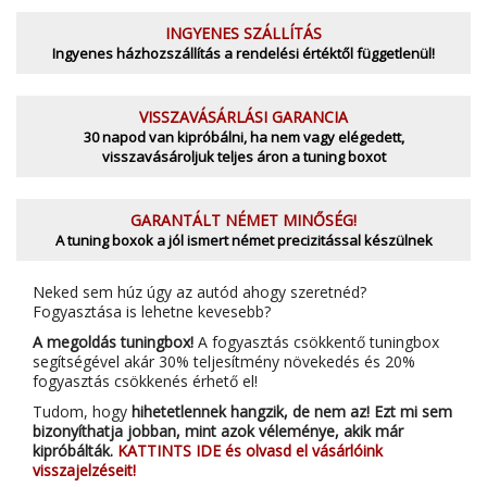
INGYENES SZÁLLÍTÁS
Ingyenes házhozszállítás a rendelési értéktől függetlenül!
VISSZAVÁSÁRLÁSI GARANCIA
30 napod van kipróbálni, ha nem vagy elégedett,
visszavásároljuk teljes áron a tuning boxot
GARANTÁLT NÉMET MINŐSÉG!
A tuning boxok a jól ismert német precizitással készülnek
Neked sem húz úgy az autód ahogy szeretnéd?
Fogyasztása is lehetne kevesebb?
A megoldás tuningbox!
A fogyasztás csökkentő tuningbox
segítségével akár 30% teljesítmény növekedés és 20%
fogyasztás csökkenés érhető el!
Tudom, hogy
hihetetlennek hangzik, de nem az! Ezt mi sem
bizonyíthatja jobban, mint azok véleménye, akik már
kipróbálták.
KATTINTS IDE és olvasd el vásárlóink
visszajelzéseit!