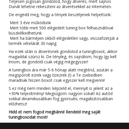
Teljesen jogosan gondolod, hogy átverés, mert sajnos
Dunát lehetne rekeszteni az átverésekkel az interneten.
De engedd meg, hogy a tények beszéljenek helyettünk:
Mert 3 éve működünk
Mert több mint 500 elégedett tuning box felhasználóval
büszkélkedhetünk
Mert ha bármilyen okból elégedetlen vagy, visszafizetjük a
termék vételárát 30 napig
Ha ezek után is átverésnek gondolod a tuningboxot, akkor
magaddal szúrsz ki. De tényleg, és sajnálom, hogy így kell
írnom, de gondold csak végig mégegyszer!
A tuningbox ára már 5-6 hónap alatt megtérül, azután a
megspórolt ezrek vagy tízezrek (!) a Te zsebedben
maradnak hiszen boxot csak egyszer kell megvenni!
S ez még nem minden: képzeld el, mennyit is jelent az a
+30% teljesítmény! Megsúgom: nagyon sokat! Az autód
sokkal dinamikusabban fog gyorsulni, magabiztosabban
előzhetsz!
Hidd el: nem fogod megbánni! Rendeld meg saját
tuningboxodat most!