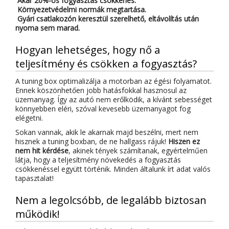
Akár 20%-os fogyasztás csökkenés.
Környezetvédelmi normák megtartása.
Gyári csatlakozón keresztül szerelhető, eltávolítás után
nyoma sem marad.
Hogyan lehetséges, hogy nő a
teljesítmény és csökken a fogyasztás?
A tuning box optimalizálja a motorban az égési folyamatot.
Ennek köszönhetően jobb hatásfokkal hasznosul az
üzemanyag. Így az autó nem erőlködik, a kívánt sebességet
könnyebben eléri, szóval kevesebb üzemanyagot fog
elégetni.
Sokan vannak, akik le akarnak majd beszélni, mert nem
hisznek a tuning boxban, de ne hallgass rájuk!
Hiszen ez
nem hit kérdése
, akinek tények számítanak, egyértelműen
látja, hogy a teljesítmény növekedés a fogyasztás
csökkenéssel együtt történik. Minden általunk írt adat valós
tapasztalat!
Nem a legolcsóbb, de legalább biztosan
működik!