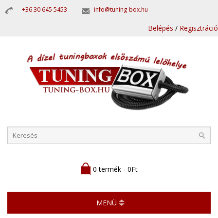
+36 30 645 5453
info@tuning-box.hu
Belépés
/
Regisztráció
0 termék - 0Ft
MENÜ