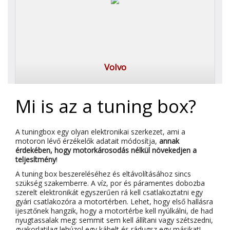
Volvo
Mi is az a tuning box?
A tuningbox egy olyan elektronikai szerkezet, ami a
motoron lévő érzékelők adatait módosítja,
annak
érdekében, hogy motorkárosodás nélkül növekedjen a
teljesítmény
!
A tuning box beszereléséhez és eltávolításához sincs
szükség szakemberre. A víz, por és páramentes dobozba
szerelt elektronikát egyszerűen rá kell csatlakoztatni egy
gyári csatlakozóra a motortérben. Lehet, hogy első hallásra
ijesztőnek hangzik, hogy a motortérbe kell nyúlkálni, de had
nyugtassalak meg: semmit sem kell állítani vagy szétszedni,
gyakorlatilag lehúzol egy kábelt és rádugsz egy másikat!