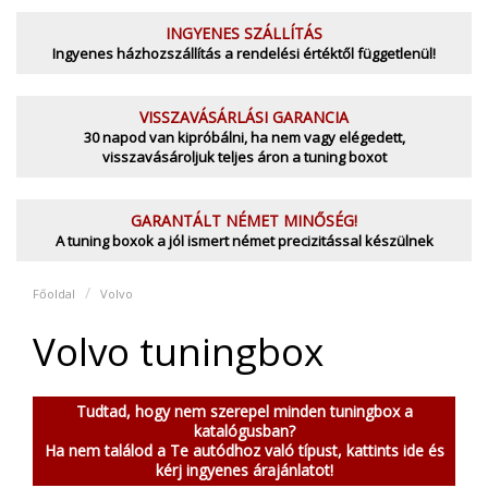
INGYENES SZÁLLÍTÁS
Ingyenes házhozszállítás a rendelési értéktől függetlenül!
VISSZAVÁSÁRLÁSI GARANCIA
30 napod van kipróbálni, ha nem vagy elégedett,
visszavásároljuk teljes áron a tuning boxot
GARANTÁLT NÉMET MINŐSÉG!
A tuning boxok a jól ismert német precizitással készülnek
Főoldal
Volvo
Volvo tuningbox
Tudtad, hogy nem szerepel minden tuningbox a
katalógusban?
Ha nem találod a Te autódhoz való típust, kattints ide és
kérj ingyenes árajánlatot!