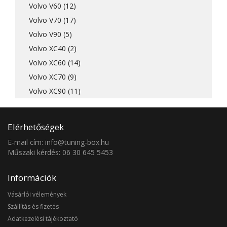
Volvo V60 (12)
Volvo V70 (17)
Volvo V90 (5)
Volvo XC40 (2)
Volvo XC60 (14)
Volvo XC70 (9)
Volvo XC90 (11)
Elérhetőségek
E-mail cím: info@tuning-box.hu
Műszaki kérdés: 06 30 645 5453
Információk
Vásárlói vélemények
Szállítás és fizetés
Adatkezelési tájékoztató