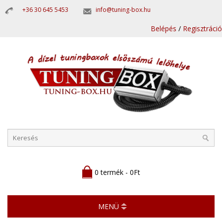
+36 30 645 5453
info@tuning-box.hu
Belépés
/
Regisztráció
0 termék - 0Ft
MENÜ