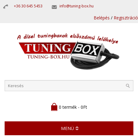
+36 30 645 5453
info@tuning-box.hu
Belépés
/
Regisztráció
0 termék - 0Ft
MENÜ