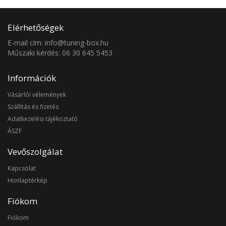
Elérhetőségek
E-mail cím: info@tuning-box.hu
Műszaki kérdés: 06 30 645 5453
Információk
Vásárlói vélemények
Szállítás és fizetés
Adatkezelési tájékoztató
ÁSZF
Vevőszolgálat
Kapcsolat
Honlaptérkép
Fiókom
Fiókom