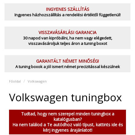
INGYENES SZÁLLÍTÁS
Ingyenes házhozszállítás a rendelési értéktől függetlenül!
VISSZAVÁSÁRLÁSI GARANCIA
30 napod van kipróbálni, ha nem vagy elégedett,
visszavásároljuk teljes áron a tuning boxot
GARANTÁLT NÉMET MINŐSÉG!
A tuning boxok a jól ismert német precizitással készülnek
Főoldal
Volkswagen
Volkswagen tuningbox
Tudtad, hogy nem szerepel minden tuningbox a
katalógusban?
Ha nem találod a Te autódhoz való típust, kattints ide és
kérj ingyenes árajánlatot!