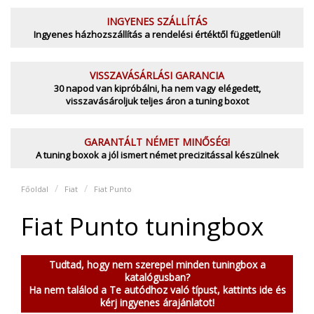
INGYENES SZÁLLÍTÁS
Ingyenes házhozszállítás a rendelési értéktől függetlenül!
VISSZAVÁSÁRLÁSI GARANCIA
30 napod van kipróbálni, ha nem vagy elégedett,
visszavásároljuk teljes áron a tuning boxot
GARANTÁLT NÉMET MINŐSÉG!
A tuning boxok a jól ismert német precizitással készülnek
Főoldal
Fiat
Fiat Punto
Fiat Punto tuningbox
Tudtad, hogy nem szerepel minden tuningbox a
katalógusban?
Ha nem találod a Te autódhoz való típust, kattints ide és
kérj ingyenes árajánlatot!