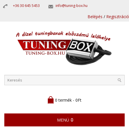
+36 30 645 5453
info@tuning-box.hu
Belépés
/
Regisztráció
0 termék - 0Ft
MENÜ