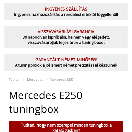
INGYENES SZÁLLÍTÁS
Ingyenes házhozszállítás a rendelési értéktől függetlenül!
VISSZAVÁSÁRLÁSI GARANCIA
30 napod van kipróbálni, ha nem vagy elégedett,
visszavásároljuk teljes áron a tuning boxot
GARANTÁLT NÉMET MINŐSÉG!
A tuning boxok a jól ismert német precizitással készülnek
Főoldal
Mercedes
Mercedes E250
Mercedes E250
tuningbox
Tudtad, hogy nem szerepel minden tuningbox a
katalógusban?