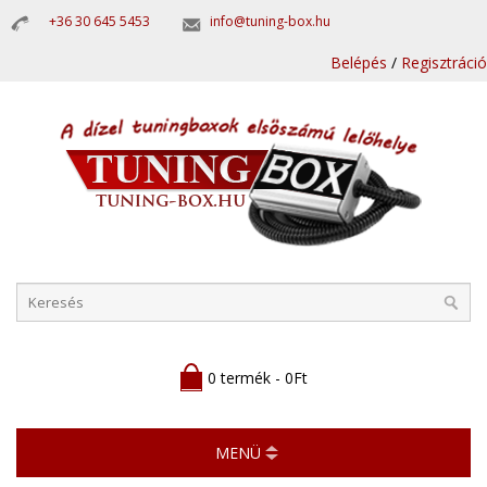
+36 30 645 5453
info@tuning-box.hu
Belépés
/
Regisztráció
0 termék - 0Ft
MENÜ