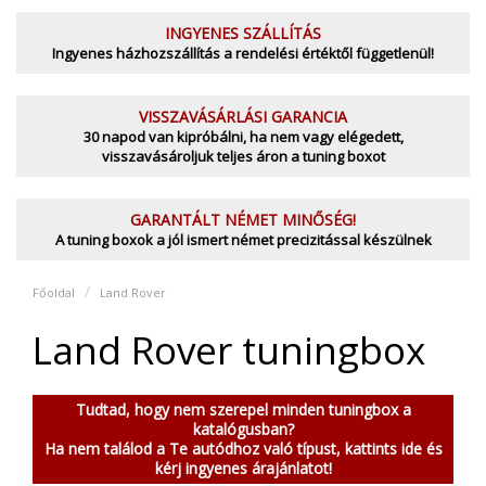
INGYENES SZÁLLÍTÁS
Ingyenes házhozszállítás a rendelési értéktől függetlenül!
VISSZAVÁSÁRLÁSI GARANCIA
30 napod van kipróbálni, ha nem vagy elégedett,
visszavásároljuk teljes áron a tuning boxot
GARANTÁLT NÉMET MINŐSÉG!
A tuning boxok a jól ismert német precizitással készülnek
Főoldal
Land Rover
Land Rover tuningbox
Tudtad, hogy nem szerepel minden tuningbox a
katalógusban?
Ha nem találod a Te autódhoz való típust, kattints ide és
kérj ingyenes árajánlatot!