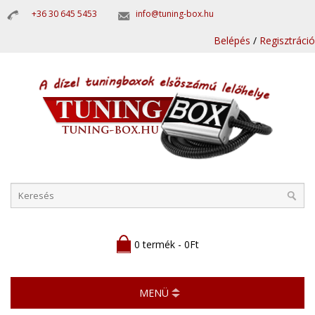
+36 30 645 5453
info@tuning-box.hu
Belépés
/
Regisztráció
0 termék - 0Ft
MENÜ