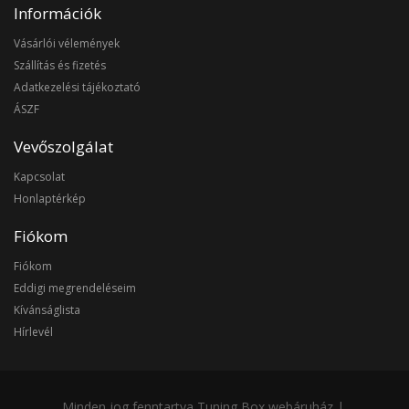
Információk
Vásárlói vélemények
Szállítás és fizetés
Adatkezelési tájékoztató
ÁSZF
Vevőszolgálat
Kapcsolat
Honlaptérkép
Fiókom
Fiókom
Eddigi megrendeléseim
Kívánságlista
Hírlevél
Minden jog fenntartva Tuning Box webáruház |