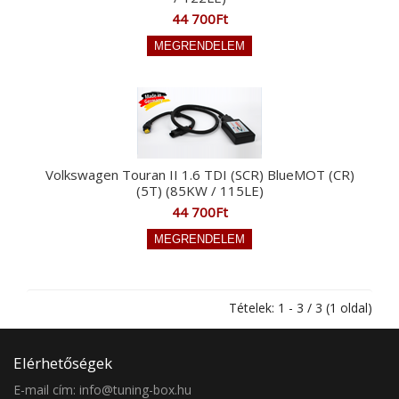
44 700Ft
Volkswagen Touran II 1.6 TDI (SCR) BlueMOT (CR)
(5T) (85KW / 115LE)
44 700Ft
Tételek: 1 - 3 / 3 (1 oldal)
Elérhetőségek
E-mail cím: info@tuning-box.hu