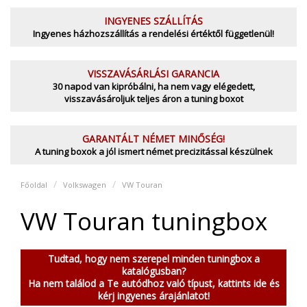
INGYENES SZÁLLÍTÁS
Ingyenes házhozszállítás a rendelési értéktől függetlenül!
VISSZAVÁSÁRLÁSI GARANCIA
30 napod van kipróbálni, ha nem vagy elégedett,
visszavásároljuk teljes áron a tuning boxot
GARANTÁLT NÉMET MINŐSÉG!
A tuning boxok a jól ismert német precizitással készülnek
Főoldal
Volkswagen
VW Touran
VW Touran tuningbox
Tudtad, hogy nem szerepel minden tuningbox a
katalógusban?
Ha nem találod a Te autódhoz való típust, kattints ide és
kérj ingyenes árajánlatot!