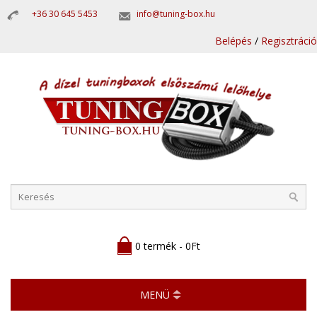
+36 30 645 5453
info@tuning-box.hu
Belépés
/
Regisztráció
0 termék - 0Ft
MENÜ