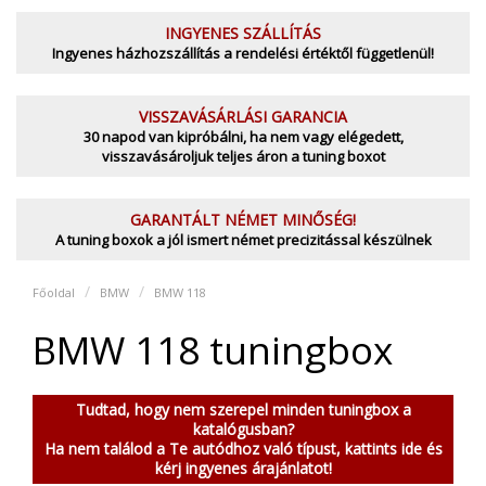
INGYENES SZÁLLÍTÁS
Ingyenes házhozszállítás a rendelési értéktől függetlenül!
VISSZAVÁSÁRLÁSI GARANCIA
30 napod van kipróbálni, ha nem vagy elégedett,
visszavásároljuk teljes áron a tuning boxot
GARANTÁLT NÉMET MINŐSÉG!
A tuning boxok a jól ismert német precizitással készülnek
Főoldal
BMW
BMW 118
BMW 118 tuningbox
Tudtad, hogy nem szerepel minden tuningbox a
katalógusban?
Ha nem találod a Te autódhoz való típust, kattints ide és
kérj ingyenes árajánlatot!