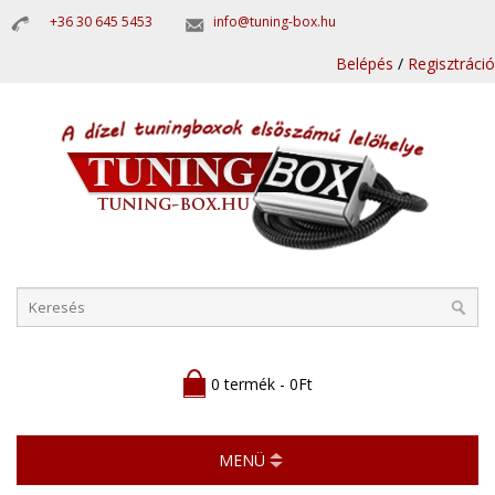
+36 30 645 5453
info@tuning-box.hu
Belépés
/
Regisztráció
0 termék - 0Ft
MENÜ