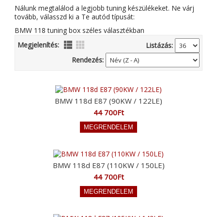
Nálunk megtalálod a legjobb tuning készülékeket. Ne várj
tovább, válasszd ki a Te autód típusát:
BMW 118 tuning box széles választékban
Megjelenítés:
Listázás:
Rendezés:
BMW 118d E87 (90KW / 122LE)
44 700Ft
BMW 118d E87 (110KW / 150LE)
44 700Ft