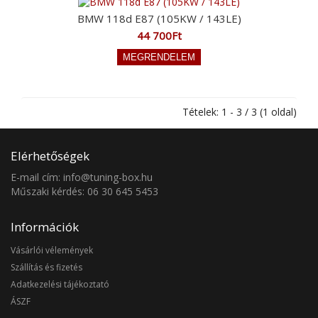
BMW 118d E87 (105KW / 143LE)
44 700Ft
Tételek: 1 - 3 / 3 (1 oldal)
Elérhetőségek
E-mail cím: info@tuning-box.hu
Műszaki kérdés: 06 30 645 5453
Információk
Vásárlói vélemények
Szállítás és fizetés
Adatkezelési tájékoztató
ÁSZF