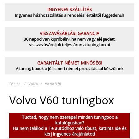
INGYENES SZÁLLÍTÁS
Ingyenes házhozszállítás a rendelési értéktől függetlenül!
VISSZAVÁSÁRLÁSI GARANCIA
30 napod van kipróbálni, ha nem vagy elégedett,
visszavásároljuk teljes áron a tuning boxot
GARANTÁLT NÉMET MINŐSÉG!
A tuning boxok a jól ismert német precizitással készülnek
Főoldal
Volvo
Volvo V60
Volvo V60 tuningbox
Tudtad, hogy nem szerepel minden tuningbox a
katalógusban?
Ha nem találod a Te autódhoz való típust, kattints ide és
kérj ingyenes árajánlatot!