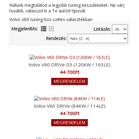
Nálunk megtalálod a legjobb tuning készülékeket. Ne várj
tovább, válasszd ki a Te autód típusát:
Volvo V60 tuning box széles választékban
Megjelenítés:
Listázás:
Rendezés:
Volvo V60 DRIVe D3 (120KW / 163LE)
44 700Ft
Volvo V60 DRIVe (84KW / 114LE)
44 700Ft