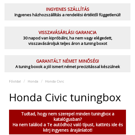
INGYENES SZÁLLÍTÁS
Ingyenes házhozszállítás a rendelési értéktől függetlenül!
VISSZAVÁSÁRLÁSI GARANCIA
30 napod van kipróbálni, ha nem vagy elégedett,
visszavásároljuk teljes áron a tuning boxot
GARANTÁLT NÉMET MINŐSÉG!
A tuning boxok a jól ismert német precizitással készülnek
Főoldal
Honda
Honda Civic
Honda Civic tuningbox
Tudtad, hogy nem szerepel minden tuningbox a
katalógusban?
Ha nem találod a Te autódhoz való típust, kattints ide és
kérj ingyenes árajánlatot!