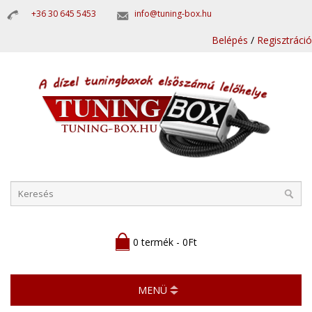
+36 30 645 5453
info@tuning-box.hu
Belépés
/
Regisztráció
0 termék - 0Ft
MENÜ