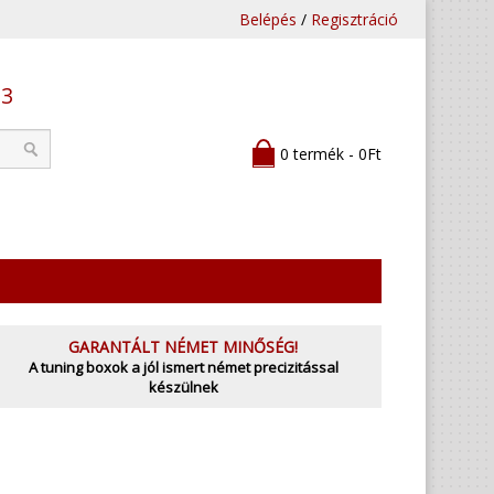
Belépés
/
Regisztráció
53
0 termék - 0Ft
GARANTÁLT NÉMET MINŐSÉG!
A tuning boxok a jól ismert német precizitással
készülnek