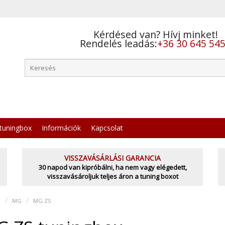
Kérdésed van? Hívj minket!
Rendelés leadás:
+36 30 645 54
tuningbox
Információk
Kapcsolat
VISSZAVÁSÁRLÁSI GARANCIA
30 napod van kipróbálni, ha nem vagy elégedett,
visszavásároljuk teljes áron a tuning boxot
l
MG
MG ZS