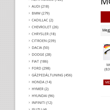
MG
AUDI (218)
BMW (279)
CADILLAC (2)
CHEVROLET (26)
Megj
CHRYSLER (18)
CITROEN (239)
DACIA (50)
DODGE (28)
FIAT (186)
M
FORD (298)
(8
GÁZPEDÁLTUNING (456)
HONDA (14)
HYMER (2)
HYUNDAI (96)
INFINITI (12)
ISUZU (4)