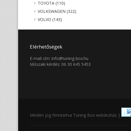
TOYOTA (110)
VOLKSWAGEN (322)
VOLVO (143)
Elérhetőségek
E-mail cím: info@tuning-box.hu
Műszaki kérdés: 06 30 645 5453
Minden jog fenntartva Tuning Box webáruház |