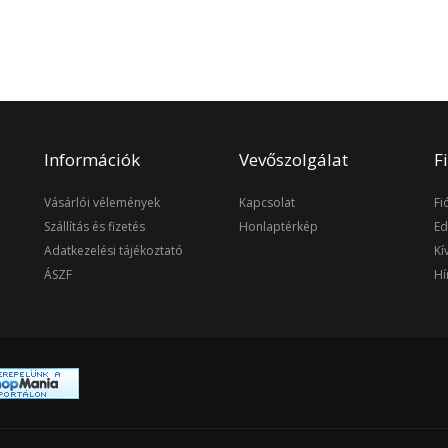
Információk
Vevőszolgálat
F
Vásárlói vélemények
Kapcsolat
Fi
Szállítás és fizetés
Honlaptérkép
Ed
Adatkezelési tájékoztató
Kí
ÁSZF
Hí