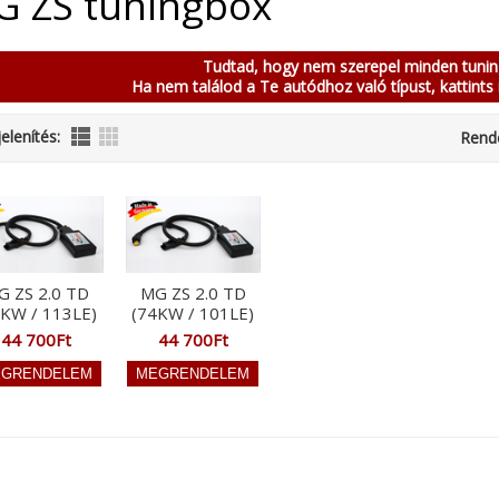
 ZS tuningbox
Tudtad, hogy nem szerepel minden tuni
Ha nem találod a Te autódhoz való típust, kattints 
elenítés:
Rend
G ZS 2.0 TD
MG ZS 2.0 TD
3KW / 113LE)
(74KW / 101LE)
44 700Ft
44 700Ft