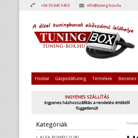
+36 30 645 5453
info@tuning-box.hu
Főoldal
Gázpedáltuning
Termékek
Benzines 
INGYENES SZÁLLÍTÁS
Ingyenes házhozszállítás a rendelési értéktől
függetlenül!
Kategóriák
Főolda
ALFA ROMEO (128)