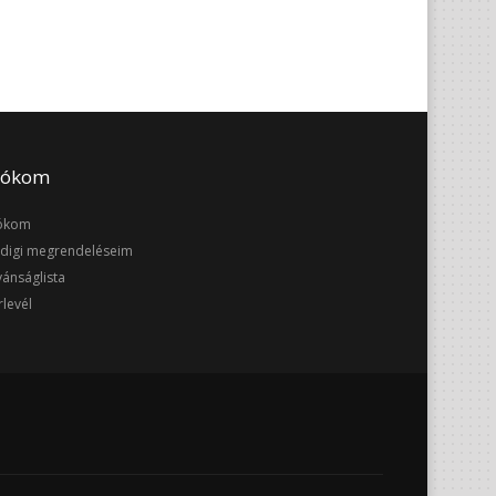
iókom
ókom
digi megrendeléseim
vánságlista
rlevél