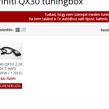
finiti QX30 tuningbox
Tudtad, hogy nem szerepel minden tuni
Ha nem találod a Te autódhoz való típust, kattints 
elenítés:
Rend
niti QX30 2.2d
DCT AWD
5KW / 170LE)
44 700Ft