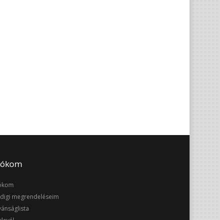
iókom
ókom
digi megrendeléseim
vánságlista