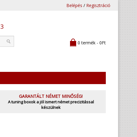
Belépés
/
Regisztráció
53
0 termék - 0Ft
GARANTÁLT NÉMET MINŐSÉG!
A tuning boxok a jól ismert német precizitással
készülnek