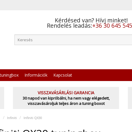
Kérdésed van? Hívj minket!
Rendelés leadás:
+36 30 645 54
tuningbox
Információk
Kapcsolat
VISSZAVÁSÁRLÁSI GARANCIA
30 napod van kipróbálni, ha nem vagy elégedett,
visszavásároljuk teljes áron a tuning boxot
l
Infiniti
Infiniti QX30