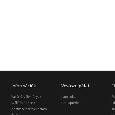
Információk
Vevőszolgálat
F
Vásárlói vélemények
Kapcsolat
Fi
Szállítás és fizetés
Honlaptérkép
Ed
Adatkezelési tájékoztató
Kí