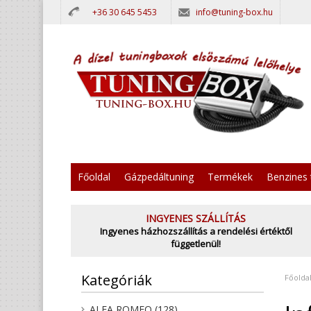
+36 30 645 5453
info@tuning-box.hu
Főoldal
Gázpedáltuning
Termékek
Benzines 
INGYENES SZÁLLÍTÁS
Ingyenes házhozszállítás a rendelési értéktől
függetlenül!
Kategóriák
Főolda
ALFA ROMEO (128)