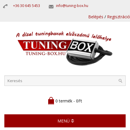
+36 30 645 5453
info@tuning-box.hu
Belépés
/
Regisztráció
0 termék - 0Ft
MENÜ