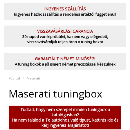
INGYENES SZÁLLÍTÁS
Ingyenes házhozszállítás a rendelési értéktől függetlenül!
VISSZAVÁSÁRLÁSI GARANCIA
30 napod van kipróbálni, ha nem vagy elégedett,
visszavásároljuk teljes áron a tuning boxot
GARANTÁLT NÉMET MINŐSÉG!
A tuning boxok a jól ismert német precizitással készülnek
Főoldal
Maserati
Maserati tuningbox
Tudtad, hogy nem szerepel minden tuningbox a
katalógusban?
Ha nem találod a Te autódhoz való típust, kattints ide és
kérj ingyenes árajánlatot!