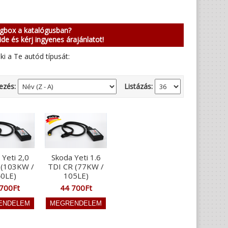
ngbox a katalógusban?
ide és kérj ingyenes árajánlatot!
ki a Te autód típusát:
ezés:
Listázás:
 Yeti 2,0
Skoda Yeti 1.6
 (103KW /
TDI CR (77KW /
0LE)
105LE)
700Ft
44 700Ft