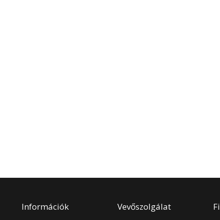
Információk
Vevőszolgálat
F