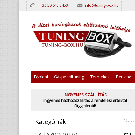
+36 30 645 5453
info@tuning-box.hu
Főoldal
Gázpedáltuning
Termékek
Benzines 
INGYENES SZÁLLÍTÁS
Ingyenes házhozszállítás a rendelési értéktől
függetlenül!
Kategóriák
Főolda
ALFA ROMEO (128)