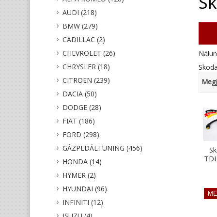
Sk
AUDI (218)
BMW (279)
CADILLAC (2)
CHEVROLET (26)
Nálun
CHRYSLER (18)
Skoda
CITROEN (239)
Megj
DACIA (50)
DODGE (28)
FIAT (186)
FORD (298)
GÁZPEDÁLTUNING (456)
Sk
TDI
HONDA (14)
HYMER (2)
HYUNDAI (96)
INFINITI (12)
ISUZU (4)