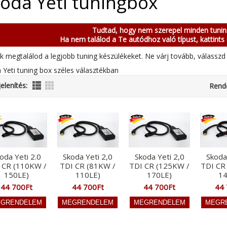
oda Yeti tuningbox
Tudtad, hogy nem szerepel minden tuni
Ha nem találod a Te autódhoz való típust, kattints 
k megtalálod a legjobb tuning készülékeket. Ne várj tovább, válasszd 
 Yeti tuning box széles választékban
elenítés:
Rend
oda Yeti 2.0
Skoda Yeti 2,0
Skoda Yeti 2,0
Skoda
 CR (110KW /
TDI CR (81KW /
TDI CR (125KW /
TDI CR
150LE)
110LE)
170LE)
14
44 700Ft
44 700Ft
44 700Ft
44 