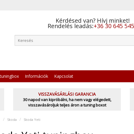
Kérdésed van? Hívj minket!
Rendelés leadás:
+36 30 645 54
tuningbox
Információk
Kapcsolat
VISSZAVÁSÁRLÁSI GARANCIA
30 napod van kipróbálni, ha nem vagy elégedett,
visszavásároljuk teljes áron a tuning boxot
l
Skoda
Skoda Yeti