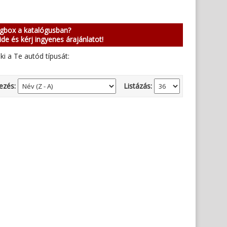
ngbox a katalógusban?
ide és kérj ingyenes árajánlatot!
ki a Te autód típusát:
ezés:
Listázás: