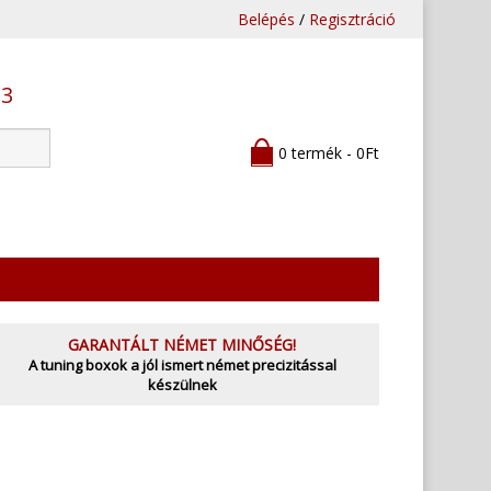
Belépés
/
Regisztráció
53
0 termék - 0Ft
GARANTÁLT NÉMET MINŐSÉG!
A tuning boxok a jól ismert német precizitással
készülnek