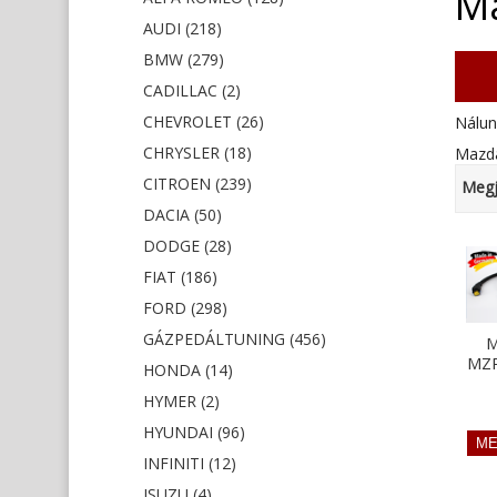
Ma
AUDI (218)
BMW (279)
CADILLAC (2)
CHEVROLET (26)
Nálun
CHRYSLER (18)
Mazda
CITROEN (239)
Megj
DACIA (50)
DODGE (28)
FIAT (186)
FORD (298)
GÁZPEDÁLTUNING (456)
M
MZR
HONDA (14)
HYMER (2)
HYUNDAI (96)
INFINITI (12)
ISUZU (4)