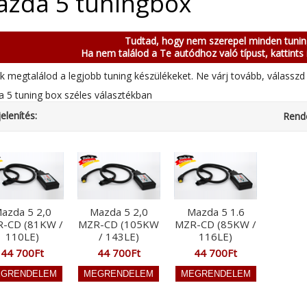
zda 5 tuningbox
Tudtad, hogy nem szerepel minden tuni
Ha nem találod a Te autódhoz való típust, kattints 
k megtalálod a legjobb tuning készülékeket. Ne várj tovább, válasszd 
 5 tuning box széles választékban
elenítés:
Rend
azda 5 2,0
Mazda 5 2,0
Mazda 5 1.6
-CD (81KW /
MZR-CD (105KW
MZR-CD (85KW /
110LE)
/ 143LE)
116LE)
44 700Ft
44 700Ft
44 700Ft