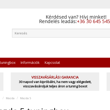
Kérdésed van? Hívj minket!
Rendelés leadás:
+36 30 645 54
tuningbox
Információk
Kapcsolat
VISSZAVÁSÁRLÁSI GARANCIA
30 napod van kipróbálni, ha nem vagy elégedett,
visszavásároljuk teljes áron a tuning boxot
l
Mazda
Mazda 5