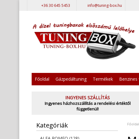
+36 30 645 5453
info@tuning-box.hu
Főoldal
Gázpedáltuning
Termékek
Benzines 
INGYENES SZÁLLÍTÁS
Ingyenes házhozszállítás a rendelési értéktől
függetlenül!
Kategóriák
Főolda
ALFA ROMEO (128)