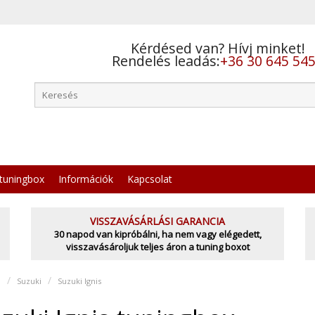
Kérdésed van? Hívj minket!
Rendelés leadás:
+36 30 645 54
tuningbox
Információk
Kapcsolat
VISSZAVÁSÁRLÁSI GARANCIA
30 napod van kipróbálni, ha nem vagy elégedett,
visszavásároljuk teljes áron a tuning boxot
l
Suzuki
Suzuki Ignis