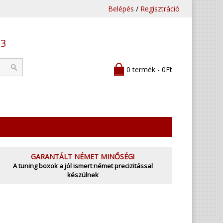
Belépés
/
Regisztráció
53
0 termék - 0Ft
GARANTÁLT NÉMET MINŐSÉG!
A tuning boxok a jól ismert német precizitással
készülnek