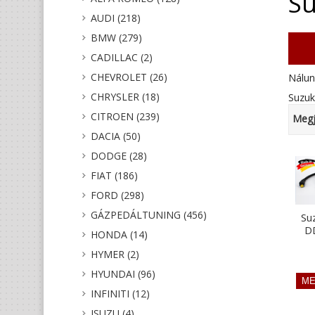
Su
AUDI (218)
BMW (279)
CADILLAC (2)
CHEVROLET (26)
Nálun
CHRYSLER (18)
Suzuk
CITROEN (239)
Megj
DACIA (50)
DODGE (28)
FIAT (186)
FORD (298)
GÁZPEDÁLTUNING (456)
Suz
D
HONDA (14)
HYMER (2)
HYUNDAI (96)
INFINITI (12)
ISUZU (4)