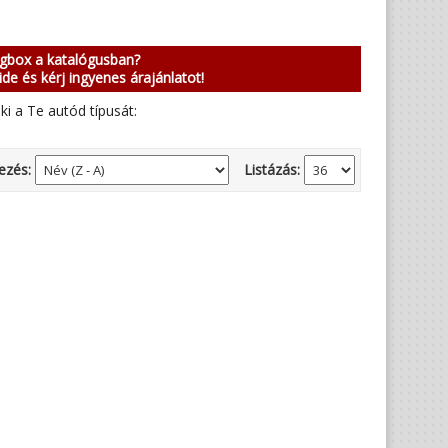
ngbox a katalógusban?
ide és kérj ingyenes árajánlatot!
ki a Te autód típusát:
ezés:
Listázás: