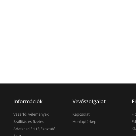
Információk
Vevőszolgálat
F
Vásárlói vélemények
Kapcsolat
Fi
Szállítás és fizetés
Honlaptérkép
Ed
Adatkezelési tájékoztató
Kí