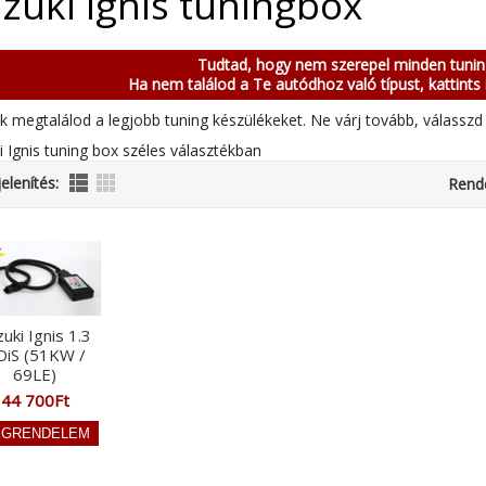
zuki Ignis tuningbox
Tudtad, hogy nem szerepel minden tuni
Ha nem találod a Te autódhoz való típust, kattints 
k megtalálod a legjobb tuning készülékeket. Ne várj tovább, válasszd 
i Ignis tuning box széles választékban
elenítés:
Rend
uki Ignis 1.3
DiS (51KW /
69LE)
44 700Ft