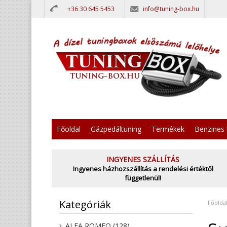
+36 30 645 5453
info@tuning-box.hu
Főoldal
Gázpedáltuning
Termékek
Benzines 
INGYENES SZÁLLÍTÁS
Ingyenes házhozszállítás a rendelési értéktől
függetlenül!
Kategóriák
Főolda
ALFA ROMEO (128)