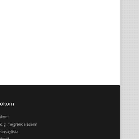
iókom
ókom
digi megrendeléseim
vánságlista