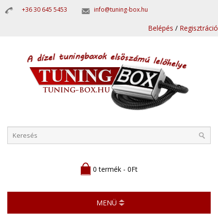
+36 30 645 5453
info@tuning-box.hu
Belépés
/
Regisztráció
0 termék - 0Ft
MENÜ