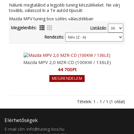
Nálunk megtalálod a legjobb tuning készülékeket. Ne várj
tovább, válasszd ki a Te autód típusát:
Mazda MPV tuning box széles választékban
Megjelenítés:
Listázás:
Rendezés:
Mazda MPV 2,0 MZR-CD (100KW / 136LE)
44 700Ft
Tételek: 1 - 1 / 1 (1 oldal)
Elérhetőségek
E-mail cím: info@tuning-box.hu