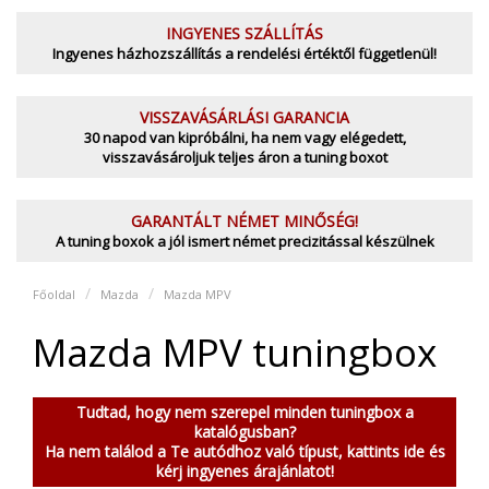
INGYENES SZÁLLÍTÁS
Ingyenes házhozszállítás a rendelési értéktől függetlenül!
VISSZAVÁSÁRLÁSI GARANCIA
30 napod van kipróbálni, ha nem vagy elégedett,
visszavásároljuk teljes áron a tuning boxot
GARANTÁLT NÉMET MINŐSÉG!
A tuning boxok a jól ismert német precizitással készülnek
Főoldal
Mazda
Mazda MPV
Mazda MPV tuningbox
Tudtad, hogy nem szerepel minden tuningbox a
katalógusban?
Ha nem találod a Te autódhoz való típust, kattints ide és
kérj ingyenes árajánlatot!