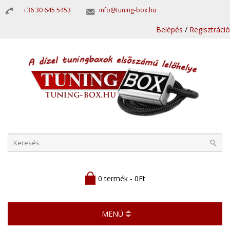
+36 30 645 5453
info@tuning-box.hu
Belépés
/
Regisztráció
0 termék - 0Ft
MENÜ