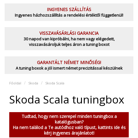
INGYENES SZÁLLÍTÁS
Ingyenes házhozszállítás a rendelési értéktől függetlenül!
VISSZAVÁSÁRLÁSI GARANCIA
30 napod van kipróbálni, ha nem vagy elégedett,
visszavásároljuk teljes áron a tuning boxot
GARANTÁLT NÉMET MINŐSÉG!
A tuning boxok a jól ismert német precizitással készülnek
Főoldal
Skoda
Skoda Scala
Skoda Scala tuningbox
Tudtad, hogy nem szerepel minden tuningbox a
katalógusban?
Ha nem találod a Te autódhoz való típust, kattints ide és
kérj ingyenes árajánlatot!