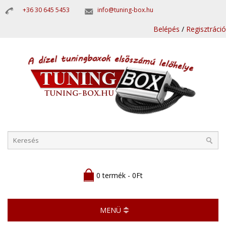
+36 30 645 5453
info@tuning-box.hu
Belépés
/
Regisztráció
0 termék - 0Ft
MENÜ