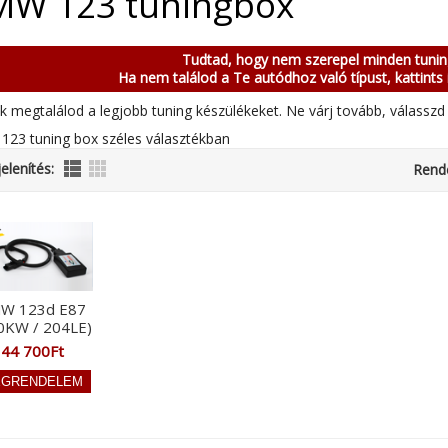
MW 123 tuningbox
Tudtad, hogy nem szerepel minden tuni
Ha nem találod a Te autódhoz való típust, kattints 
k megtalálod a legjobb tuning készülékeket. Ne várj tovább, válasszd 
23 tuning box széles választékban
elenítés:
Rend
W 123d E87
0KW / 204LE)
44 700Ft