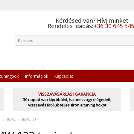
Kérdésed van? Hívj minket!
Rendelés leadás:
+36 30 645 54
tuningbox
Információk
Kapcsolat
VISSZAVÁSÁRLÁSI GARANCIA
30 napod van kipróbálni, ha nem vagy elégedett,
visszavásároljuk teljes áron a tuning boxot
l
BMW
BMW 123