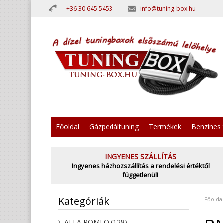
+36 30 645 5453
info@tuning-box.hu
Főoldal
Gázpedáltuning
Termékek
Benzines 
INGYENES SZÁLLÍTÁS
Ingyenes házhozszállítás a rendelési értéktől
függetlenül!
Kategóriák
Főolda
ALFA ROMEO (128)