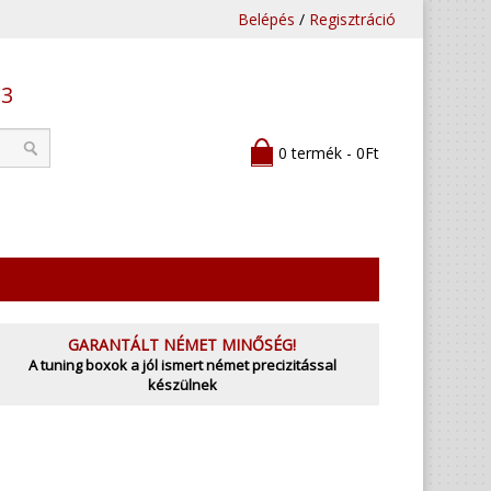
Belépés
/
Regisztráció
53
0 termék - 0Ft
GARANTÁLT NÉMET MINŐSÉG!
A tuning boxok a jól ismert német precizitással
készülnek