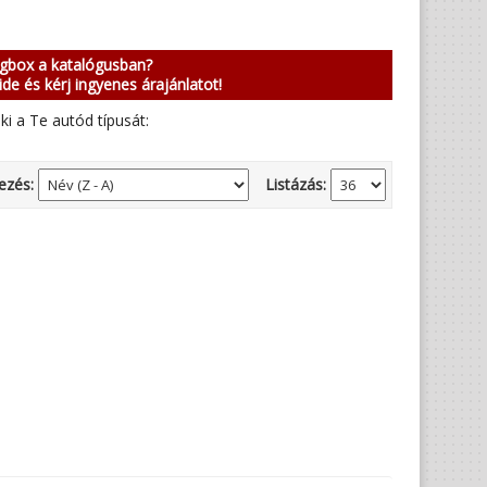
ngbox a katalógusban?
ide és kérj ingyenes árajánlatot!
ki a Te autód típusát:
ezés:
Listázás: