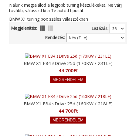
Nálunk megtalálod a legjobb tuning készülékeket. Ne várj
tovább, válasszd ki a Te autód típusát:
BMW X1 tuning box széles választékban
Megjelenítés:
Listázás:
Rendezés:
BMW X1 E84 sDrive 25d (170KW / 231LE)
44 700Ft
BMW X1 E84 sDrive 25d (160KW / 218LE)
44 700Ft