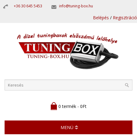
+36 30 645 5453
info@tuning-box.hu
Belépés
/
Regisztráció
0 termék - 0Ft
MENÜ