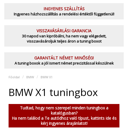
INGYENES SZÁLLÍTÁS
Ingyenes házhozszállítás a rendelési értéktől függetlenül!
VISSZAVÁSÁRLÁSI GARANCIA
30 napod van kipróbálni, ha nem vagy elégedett,
visszavásároljuk teljes áron a tuning boxot
GARANTÁLT NÉMET MINŐSÉG!
A tuning boxok a jól ismert német precizitással készülnek
Főoldal
BMW
BMW X1
BMW X1 tuningbox
Tudtad, hogy nem szerepel minden tuningbox a
katalógusban?
Ha nem találod a Te autódhoz való típust, kattints ide és
kérj ingyenes árajánlatot!