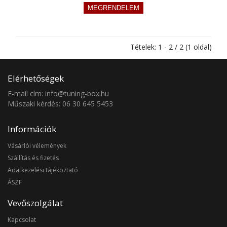
Tételek: 1 - 2 / 2 (1 oldal)
Elérhetőségek
E-mail cím: info@tuning-box.hu
Műszaki kérdés: 06 30 645 5453
Információk
Vásárlói vélemények
Szállítás és fizetés
Adatkezelési tájékoztató
ÁSZF
Vevőszolgálat
Kapcsolat