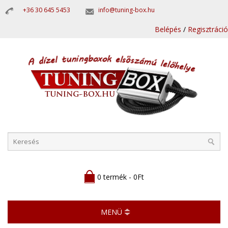
+36 30 645 5453
info@tuning-box.hu
Belépés
/
Regisztráció
0 termék - 0Ft
MENÜ