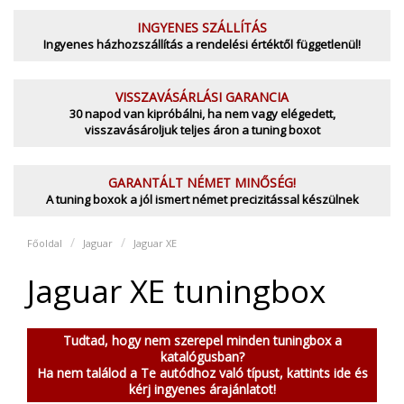
INGYENES SZÁLLÍTÁS
Ingyenes házhozszállítás a rendelési értéktől függetlenül!
VISSZAVÁSÁRLÁSI GARANCIA
30 napod van kipróbálni, ha nem vagy elégedett,
visszavásároljuk teljes áron a tuning boxot
GARANTÁLT NÉMET MINŐSÉG!
A tuning boxok a jól ismert német precizitással készülnek
Főoldal
Jaguar
Jaguar XE
Jaguar XE tuningbox
Tudtad, hogy nem szerepel minden tuningbox a
katalógusban?
Ha nem találod a Te autódhoz való típust, kattints ide és
kérj ingyenes árajánlatot!