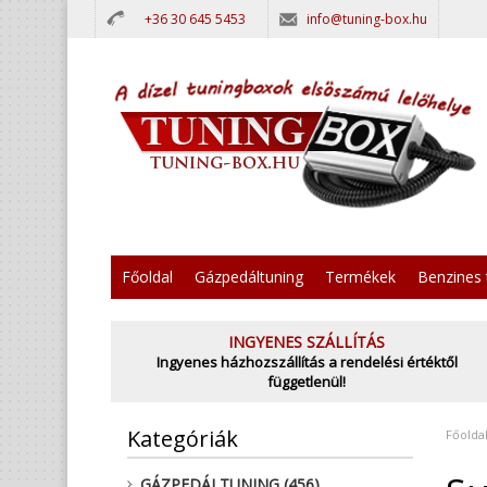
+36 30 645 5453
info@tuning-box.hu
Főoldal
Gázpedáltuning
Termékek
Benzines 
INGYENES SZÁLLÍTÁS
Ingyenes házhozszállítás a rendelési értéktől
függetlenül!
Kategóriák
Főolda
GÁZPEDÁLTUNING (456)