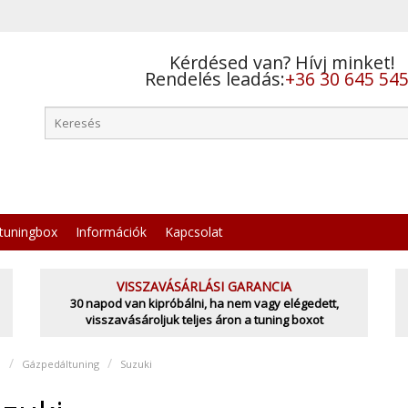
Kérdésed van? Hívj minket!
Rendelés leadás:
+36 30 645 54
tuningbox
Információk
Kapcsolat
VISSZAVÁSÁRLÁSI GARANCIA
30 napod van kipróbálni, ha nem vagy elégedett,
visszavásároljuk teljes áron a tuning boxot
l
Gázpedáltuning
Suzuki