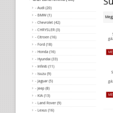
Su
- Audi (20)
- BMW (1)
Megj
- Chevrolet (42)
- CHRYSLER (3)
- Citroen (16)
gá
- Ford (18)
- Honda (16)
- Hyundai (33)
- Infiniti (11)
S
- Isuzu (9)
- Jaguar (5)
gá
- Jeep (8)
- KIA (13)
- Land Rover (9)
- Lexus (16)