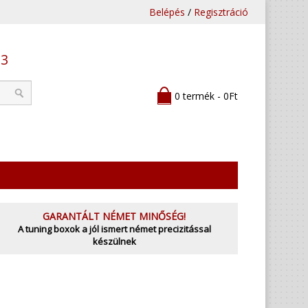
Belépés
/
Regisztráció
53
0 termék - 0Ft
GARANTÁLT NÉMET MINŐSÉG!
A tuning boxok a jól ismert német precizitással
készülnek