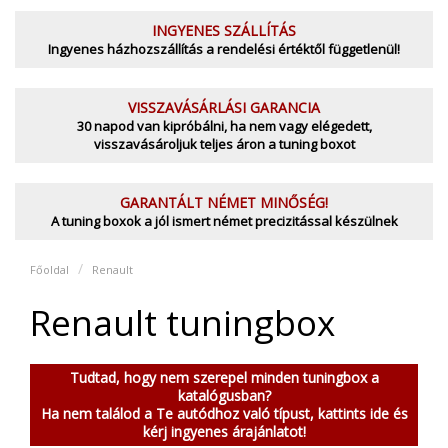
INGYENES SZÁLLÍTÁS
Ingyenes házhozszállítás a rendelési értéktől függetlenül!
VISSZAVÁSÁRLÁSI GARANCIA
30 napod van kipróbálni, ha nem vagy elégedett,
visszavásároljuk teljes áron a tuning boxot
GARANTÁLT NÉMET MINŐSÉG!
A tuning boxok a jól ismert német precizitással készülnek
Főoldal
Renault
Renault tuningbox
Tudtad, hogy nem szerepel minden tuningbox a
katalógusban?
Ha nem találod a Te autódhoz való típust, kattints ide és
kérj ingyenes árajánlatot!