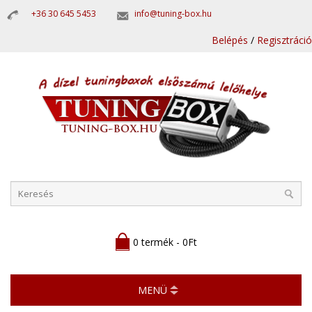
+36 30 645 5453
info@tuning-box.hu
Belépés
/
Regisztráció
0 termék - 0Ft
MENÜ