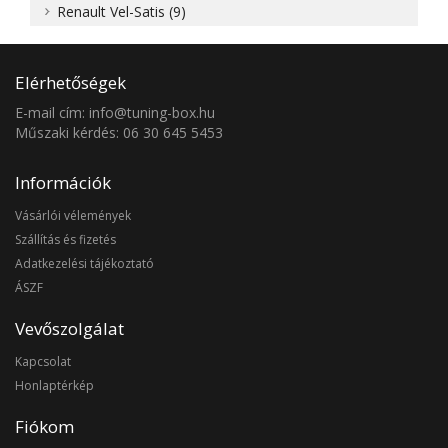
Renault Vel-Satis (9)
Elérhetőségek
E-mail cím: info@tuning-box.hu
Műszaki kérdés: 06 30 645 5453
Információk
Vásárlói vélemények
Szállítás és fizetés
Adatkezelési tájékoztató
ÁSZF
Vevőszolgálat
Kapcsolat
Honlaptérkép
Fiókom