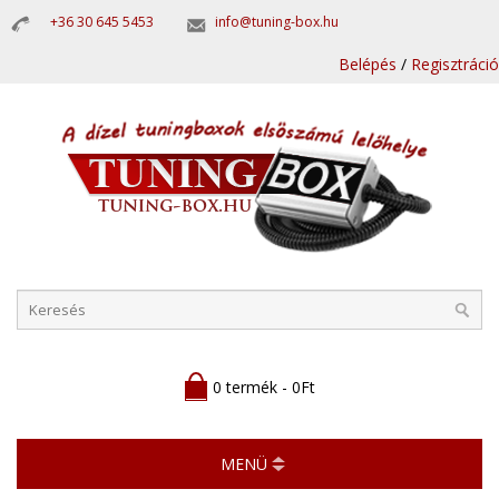
+36 30 645 5453
info@tuning-box.hu
Belépés
/
Regisztráció
0 termék - 0Ft
MENÜ