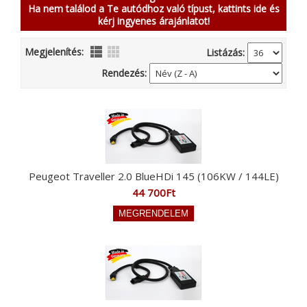
Ha nem találod a Te autódhoz való típust, kattints ide és
kérj ingyenes árajánlatot!
Megjelenítés:
Listázás:
Rendezés:
Peugeot Traveller 2.0 BlueHDi 145 (106KW / 144LE)
44 700Ft