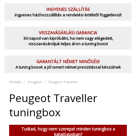
INGYENES SZÁLLÍTÁS
Ingyenes házhozszállítás a rendelési értéktől függetlenül!
VISSZAVÁSÁRLÁSI GARANCIA
30 napod van kipróbálni, ha nem vagy elégedett,
visszavásároljuk teljes áron a tuning boxot
GARANTÁLT NÉMET MINŐSÉG!
A tuning boxok a jól ismert német precizitással készülnek
Főoldal
Peugeot
Peugeot Traveller
Peugeot Traveller
tuningbox
Tudtad, hogy nem szerepel minden tuningbox a
katalógusban?