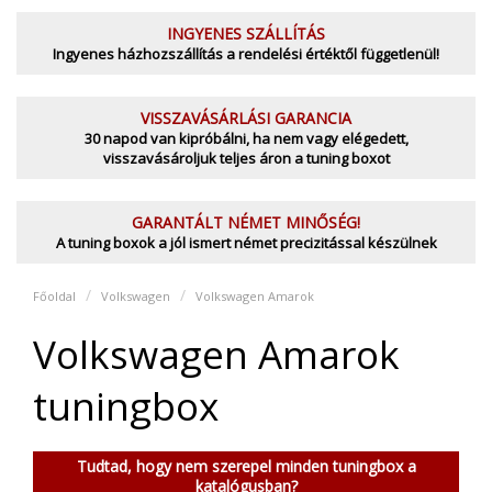
INGYENES SZÁLLÍTÁS
Ingyenes házhozszállítás a rendelési értéktől függetlenül!
VISSZAVÁSÁRLÁSI GARANCIA
30 napod van kipróbálni, ha nem vagy elégedett,
visszavásároljuk teljes áron a tuning boxot
GARANTÁLT NÉMET MINŐSÉG!
A tuning boxok a jól ismert német precizitással készülnek
Főoldal
Volkswagen
Volkswagen Amarok
Volkswagen Amarok
tuningbox
Tudtad, hogy nem szerepel minden tuningbox a
katalógusban?