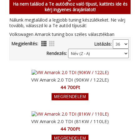
Ha nem találod a Te autódhoz való típust, kattints ide és
kérj ingyenes árajánlatot!
Nálunk megtalálod a legjobb tuning készülékeket. Ne várj
tovább, válasszd ki a Te autód típusát:
Volkswagen Amarok tuning box széles választékban
Megjelenítés:
Listázás:
Rendezés:
VW Amarok 2.0 TDI (90KW / 122LE)
44 700Ft
VW Amarok 2.0 TDI (81KW / 110LE)
44 700Ft