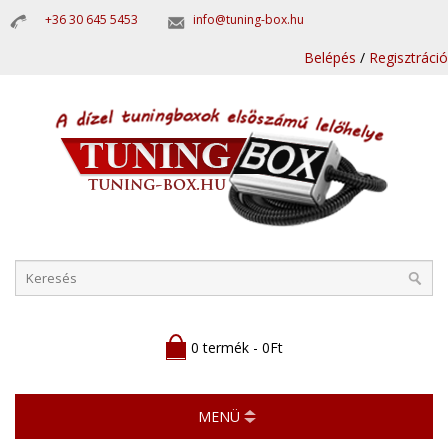
+36 30 645 5453
info@tuning-box.hu
Belépés
/
Regisztráció
0 termék - 0Ft
MENÜ