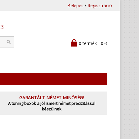
Belépés
/
Regisztráció
53
0 termék - 0Ft
GARANTÁLT NÉMET MINŐSÉG!
A tuning boxok a jól ismert német precizitással
készülnek