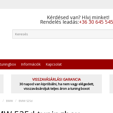
Kérdésed van? Hívj minket!
Rendelés leadás:
+36 30 645 54
tuningbox
Információk
Kapcsolat
VISSZAVÁSÁRLÁSI GARANCIA
30 napod van kipróbálni, ha nem vagy elégedett,
visszavásároljuk teljes áron a tuning boxot
l
BMW
BMW 525d