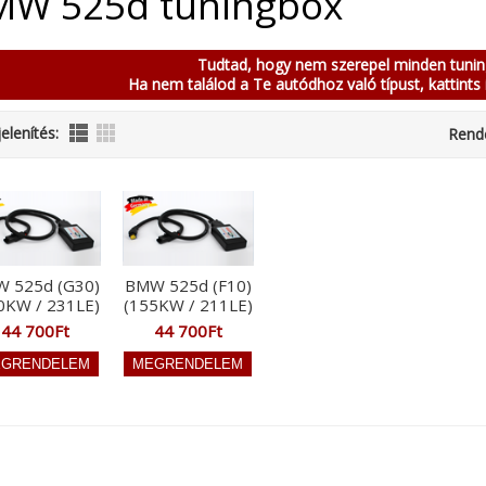
MW 525d tuningbox
Tudtad, hogy nem szerepel minden tuni
Ha nem találod a Te autódhoz való típust, kattints 
elenítés:
Rend
 525d (G30)
BMW 525d (F10)
0KW / 231LE)
(155KW / 211LE)
44 700Ft
44 700Ft