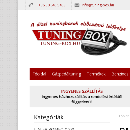
+36 30 645 5453
info@tuning-box.hu
Főoldal
Gázpedáltuning
Termékek
Benzines 
INGYENES SZÁLLÍTÁS
Ingyenes házhozszállítás a rendelési értéktől
függetlenül!
Kategóriák
Főolda
ALFA ROMEO (128)