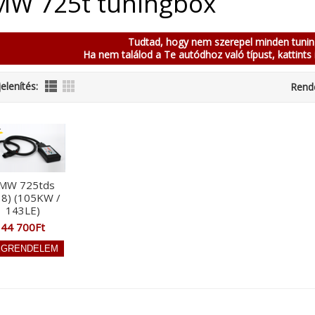
W 725t tuningbox
Tudtad, hogy nem szerepel minden tuni
Ha nem találod a Te autódhoz való típust, kattints 
elenítés:
Rend
MW 725tds
38) (105KW /
143LE)
44 700Ft