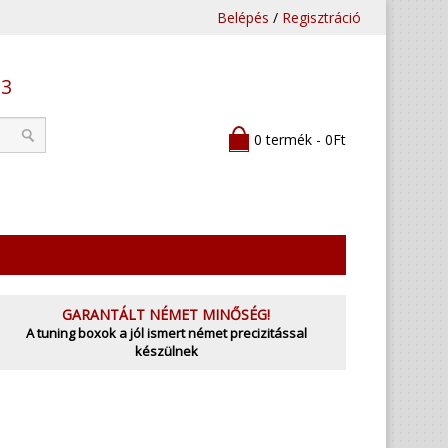
Belépés
/
Regisztráció
53
0 termék - 0Ft
GARANTÁLT NÉMET MINŐSÉG!
A tuning boxok a jól ismert német precizitással
készülnek