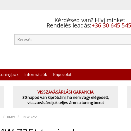
Kérdésed van? Hívj minket!
Rendelés leadás:
+36 30 645 54
tuningbox
Információk
Kapcsolat
VISSZAVÁSÁRLÁSI GARANCIA
30 napod van kipróbálni, ha nem vagy elégedett,
visszavásároljuk teljes áron a tuning boxot
l
BMW
BMW 725t