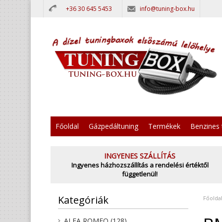
+36 30 645 5453
info@tuning-box.hu
Főoldal
Gázpedáltuning
Termékek
Benzines 
INGYENES SZÁLLÍTÁS
Ingyenes házhozszállítás a rendelési értéktől
függetlenül!
Kategóriák
Főolda
ALFA ROMEO (128)