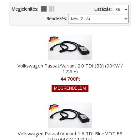
Megjelenítés:
Listázás:
Rendezés:
Volkswagen Passat/Variant 2.0 TDI (B8) (90KW /
122LE)
44 700Ft
Volkswagen Passat/Variant 1.6 TDI BlueMOT B8
(3G) (88KW / 120LE)