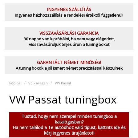
INGYENES SZÁLLÍTÁS
Ingyenes házhozszállítás a rendelési értéktől függetlenül!
VISSZAVÁSÁRLÁSI GARANCIA
30 napod van kipróbálni, ha nem vagy elégedett,
visszavásároljuk teljes áron a tuning boxot
GARANTÁLT NÉMET MINŐSÉG!
A tuning boxok a jól ismert német precizitással készülnek
Főoldal
Volkswagen
VW Passat
VW Passat tuningbox
Tudtad, hogy nem szerepel minden tuningbox a
katalógusban?
Ha nem találod a Te autódhoz való típust, kattints ide és
kérj ingyenes árajánlatot!