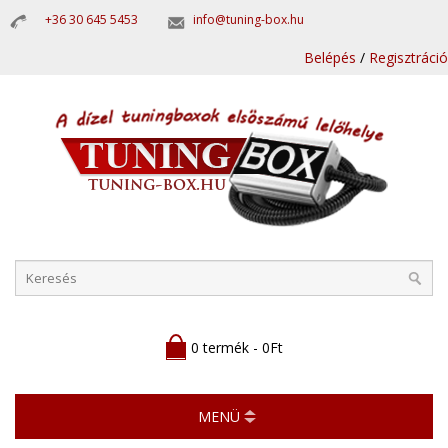
+36 30 645 5453
info@tuning-box.hu
Belépés
/
Regisztráció
0 termék - 0Ft
MENÜ