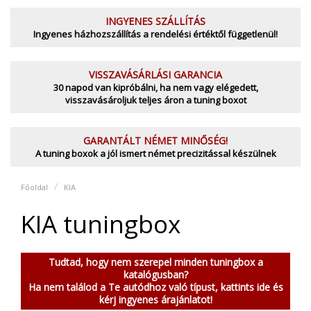
INGYENES SZÁLLÍTÁS
Ingyenes házhozszállítás a rendelési értéktől függetlenül!
VISSZAVÁSÁRLÁSI GARANCIA
30 napod van kipróbálni, ha nem vagy elégedett,
visszavásároljuk teljes áron a tuning boxot
GARANTÁLT NÉMET MINŐSÉG!
A tuning boxok a jól ismert német precizitással készülnek
Főoldal
KIA
KIA tuningbox
Tudtad, hogy nem szerepel minden tuningbox a
katalógusban?
Ha nem találod a Te autódhoz való típust, kattints ide és
kérj ingyenes árajánlatot!