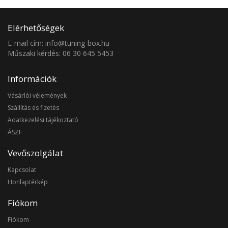
Elérhetőségek
E-mail cím: info@tuning-box.hu
Műszaki kérdés: 06 30 645 5453
Információk
Vásárlói vélemények
Szállítás és fizetés
Adatkezelési tájékoztató
ÁSZF
Vevőszolgálat
Kapcsolat
Honlaptérkép
Fiókom
Fiókom