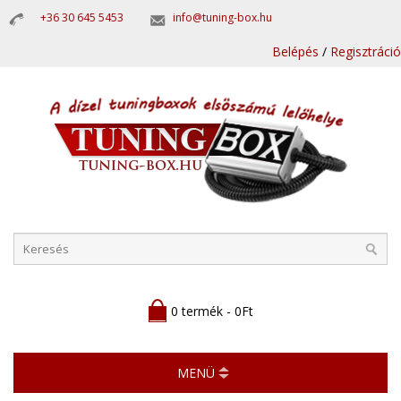
+36 30 645 5453
info@tuning-box.hu
Belépés
/
Regisztráció
0 termék - 0Ft
MENÜ