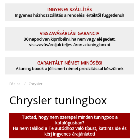
INGYENES SZÁLLÍTÁS
Ingyenes házhozszállítás a rendelési értéktől függetlenül!
VISSZAVÁSÁRLÁSI GARANCIA
30 napod van kipróbálni, ha nem vagy elégedett,
visszavásároljuk teljes áron a tuning boxot
GARANTÁLT NÉMET MINŐSÉG!
A tuning boxok a jól ismert német precizitással készülnek
Főoldal
Chrysler
Chrysler tuningbox
Tudtad, hogy nem szerepel minden tuningbox a
katalógusban?
Ha nem találod a Te autódhoz való típust, kattints ide és
kérj ingyenes árajánlatot!