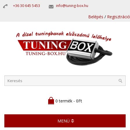
+36 30 645 5453
info@tuning-box.hu
Belépés
/
Regisztráció
0 termék - 0Ft
MENÜ