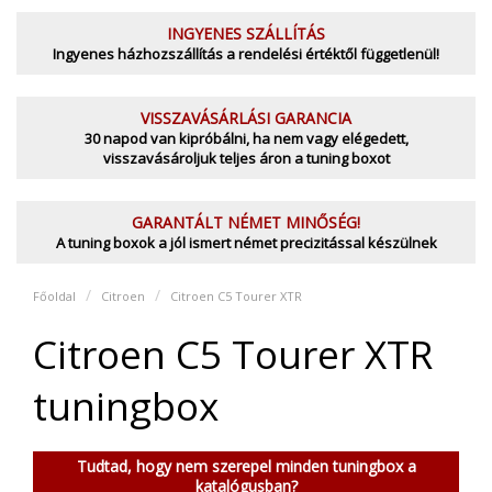
INGYENES SZÁLLÍTÁS
Ingyenes házhozszállítás a rendelési értéktől függetlenül!
VISSZAVÁSÁRLÁSI GARANCIA
30 napod van kipróbálni, ha nem vagy elégedett,
visszavásároljuk teljes áron a tuning boxot
GARANTÁLT NÉMET MINŐSÉG!
A tuning boxok a jól ismert német precizitással készülnek
Főoldal
Citroen
Citroen C5 Tourer XTR
Citroen C5 Tourer XTR
tuningbox
Tudtad, hogy nem szerepel minden tuningbox a
katalógusban?