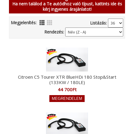
Ha nem találod a Te autódhoz való típust, kattints ide és
kérj ingyenes árajánlatot!
Megjelenítés:
Listázás:
Rendezés:
Citroen C5 Tourer XTR BlueHDi 180 Stop&Start
(133KW / 180LE)
44 700Ft