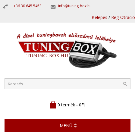
+36 30 645 5453
info@tuning-box.hu
Belépés
/
Regisztráció
0 termék - 0Ft
MENÜ