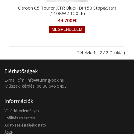
Citroen C5 Tourer XTR BlueHDi 150 Stop&Start
(110KW / 150LE)
44 700Ft
Tételek: 1 - 2 / 2 (1 oldal)
Elérhetőségek
E-mail cím: info@tuning-box.hu
Műszaki kérdés: 06 30 645 5453
Információk
Vásárlói vélemények
Szállítás és fizetés
Adatkezelési tájékoztató
ÁSZF