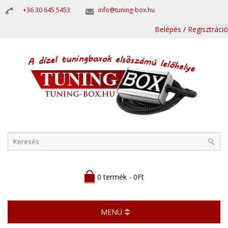
+36 30 645 5453
info@tuning-box.hu
Belépés
/
Regisztráció
0 termék - 0Ft
MENÜ