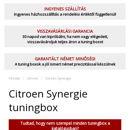
INGYENES SZÁLLÍTÁS
Ingyenes házhozszállítás a rendelési értéktől függetlenül!
VISSZAVÁSÁRLÁSI GARANCIA
30 napod van kipróbálni, ha nem vagy elégedett,
visszavásároljuk teljes áron a tuning boxot
GARANTÁLT NÉMET MINŐSÉG!
A tuning boxok a jól ismert német precizitással készülnek
Főoldal
Citroen
Citroen Synergie
Citroen Synergie
tuningbox
Tudtad, hogy nem szerepel minden tuningbox a
katalógusban?