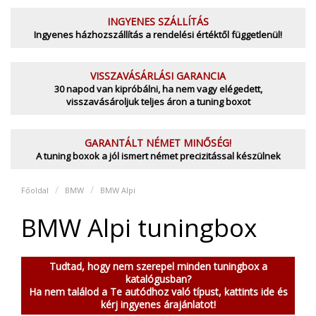
INGYENES SZÁLLÍTÁS
Ingyenes házhozszállítás a rendelési értéktől függetlenül!
VISSZAVÁSÁRLÁSI GARANCIA
30 napod van kipróbálni, ha nem vagy elégedett,
visszavásároljuk teljes áron a tuning boxot
GARANTÁLT NÉMET MINŐSÉG!
A tuning boxok a jól ismert német precizitással készülnek
Főoldal
BMW
BMW Alpi
BMW Alpi tuningbox
Tudtad, hogy nem szerepel minden tuningbox a
katalógusban?
Ha nem találod a Te autódhoz való típust, kattints ide és
kérj ingyenes árajánlatot!