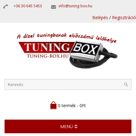
+36 30 645 5453
info@tuning-box.hu
Belépés
/
Regisztráció
0 termék - 0Ft
MENÜ