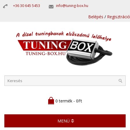
+36 30 645 5453
info@tuning-box.hu
Belépés
/
Regisztráció
0 termék - 0Ft
MENÜ