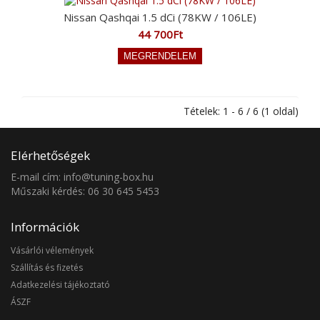
Nissan Qashqai 1.5 dCi (78KW / 106LE)
44 700Ft
Tételek: 1 - 6 / 6 (1 oldal)
Elérhetőségek
E-mail cím: info@tuning-box.hu
Műszaki kérdés: 06 30 645 5453
Információk
Vásárlói vélemények
Szállítás és fizetés
Adatkezelési tájékoztató
ÁSZF