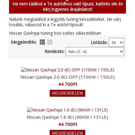
Ha nem találod a Te autódhoz való típust, kattints ide és
kérj ingyenes árajánlatot!
Nálunk megtalálod a legjobb tuning készülékeket. Ne várj
tovább, válasszd ki a Te autód típusát:
Nissan Qashqai tuning box széles választékban
Megjelenítés:
Listázás:
Rendezés:
Nissan Qashqai 2.0 dCi-DPF (110KW / 150LE)
44 700Ft
Nissan Qashqai 1.6 dCi (96KW / 131LE)
44 700Ft