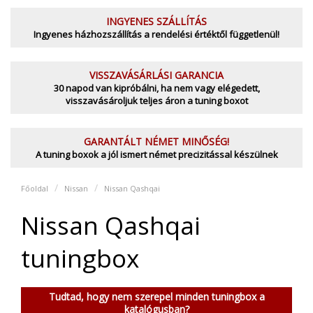
INGYENES SZÁLLÍTÁS
Ingyenes házhozszállítás a rendelési értéktől függetlenül!
VISSZAVÁSÁRLÁSI GARANCIA
30 napod van kipróbálni, ha nem vagy elégedett,
visszavásároljuk teljes áron a tuning boxot
GARANTÁLT NÉMET MINŐSÉG!
A tuning boxok a jól ismert német precizitással készülnek
Főoldal
Nissan
Nissan Qashqai
Nissan Qashqai
tuningbox
Tudtad, hogy nem szerepel minden tuningbox a
katalógusban?