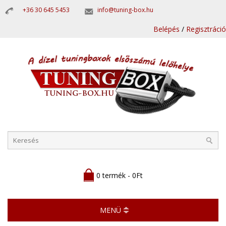
+36 30 645 5453
info@tuning-box.hu
Belépés
/
Regisztráció
0 termék - 0Ft
MENÜ