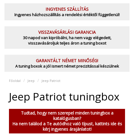
INGYENES SZÁLLÍTÁS
Ingyenes házhozszállítás a rendelési értéktől függetlenül!
VISSZAVÁSÁRLÁSI GARANCIA
30 napod van kipróbálni, ha nem vagy elégedett,
visszavásároljuk teljes áron a tuning boxot
GARANTÁLT NÉMET MINŐSÉG!
A tuning boxok a jól ismert német precizitással készülnek
Főoldal
Jeep
Jeep Patriot
Jeep Patriot tuningbox
Tudtad, hogy nem szerepel minden tuningbox a
katalógusban?
Ha nem találod a Te autódhoz való típust, kattints ide és
kérj ingyenes árajánlatot!