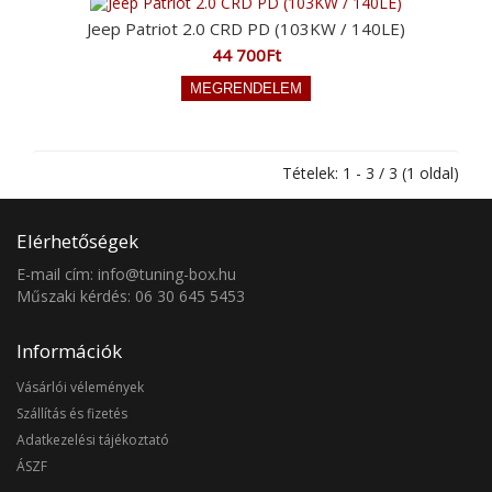
Jeep Patriot 2.0 CRD PD (103KW / 140LE)
44 700Ft
Tételek: 1 - 3 / 3 (1 oldal)
Elérhetőségek
E-mail cím: info@tuning-box.hu
Műszaki kérdés: 06 30 645 5453
Információk
Vásárlói vélemények
Szállítás és fizetés
Adatkezelési tájékoztató
ÁSZF