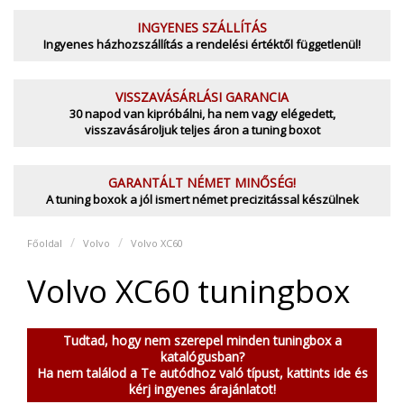
INGYENES SZÁLLÍTÁS
Ingyenes házhozszállítás a rendelési értéktől függetlenül!
VISSZAVÁSÁRLÁSI GARANCIA
30 napod van kipróbálni, ha nem vagy elégedett,
visszavásároljuk teljes áron a tuning boxot
GARANTÁLT NÉMET MINŐSÉG!
A tuning boxok a jól ismert német precizitással készülnek
Főoldal
Volvo
Volvo XC60
Volvo XC60 tuningbox
Tudtad, hogy nem szerepel minden tuningbox a
katalógusban?
Ha nem találod a Te autódhoz való típust, kattints ide és
kérj ingyenes árajánlatot!