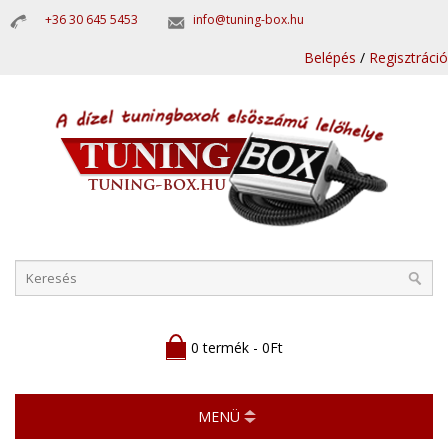
+36 30 645 5453
info@tuning-box.hu
Belépés
/
Regisztráció
0 termék - 0Ft
MENÜ