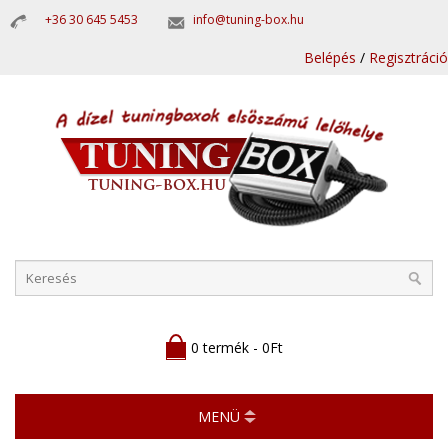
+36 30 645 5453
info@tuning-box.hu
Belépés
/
Regisztráció
0 termék - 0Ft
MENÜ