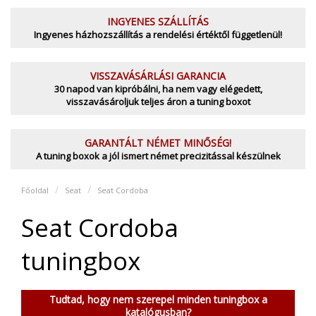
INGYENES SZÁLLÍTÁS
Ingyenes házhozszállítás a rendelési értéktől függetlenül!
VISSZAVÁSÁRLÁSI GARANCIA
30 napod van kipróbálni, ha nem vagy elégedett,
visszavásároljuk teljes áron a tuning boxot
GARANTÁLT NÉMET MINŐSÉG!
A tuning boxok a jól ismert német precizitással készülnek
Főoldal
Seat
Seat Cordoba
Seat Cordoba
tuningbox
Tudtad, hogy nem szerepel minden tuningbox a
katalógusban?