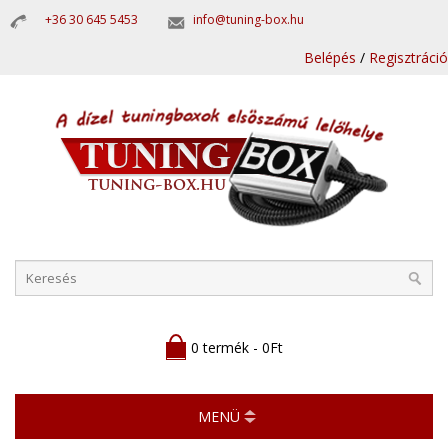
+36 30 645 5453
info@tuning-box.hu
Belépés
/
Regisztráció
0 termék - 0Ft
MENÜ