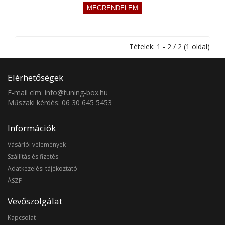
Tételek: 1 - 2 / 2 (1 oldal)
Elérhetőségek
E-mail cím: info@tuning-box.hu
Műszaki kérdés: 06 30 645 5453
Információk
Vásárlói vélemények
Szállítás és fizetés
Adatkezelési tájékoztató
ÁSZF
Vevőszolgálat
Kapcsolat