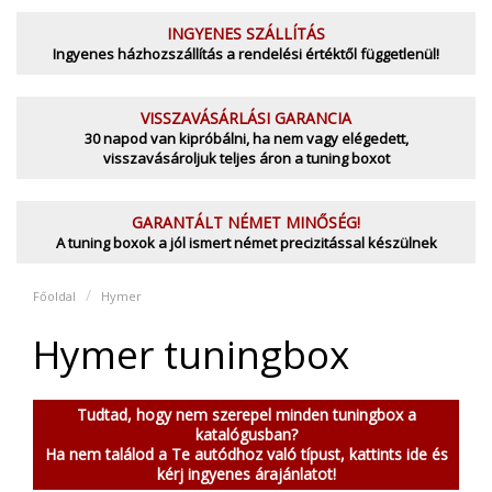
INGYENES SZÁLLÍTÁS
Ingyenes házhozszállítás a rendelési értéktől függetlenül!
VISSZAVÁSÁRLÁSI GARANCIA
30 napod van kipróbálni, ha nem vagy elégedett,
visszavásároljuk teljes áron a tuning boxot
GARANTÁLT NÉMET MINŐSÉG!
A tuning boxok a jól ismert német precizitással készülnek
Főoldal
Hymer
Hymer tuningbox
Tudtad, hogy nem szerepel minden tuningbox a
katalógusban?
Ha nem találod a Te autódhoz való típust, kattints ide és
kérj ingyenes árajánlatot!