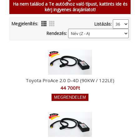
Ha nem találod a Te autódhoz való típust, kattints ide és
kérj ingyenes árajánlatot!
Megjelenítés:
Listázás:
Rendezés:
Toyota ProAce 2.0 D-4D (90KW / 122LE)
44 700Ft