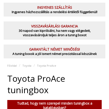
INGYENES SZÁLLÍTÁS
Ingyenes házhozszállítás a rendelési értéktől függetlenül!
VISSZAVÁSÁRLÁSI GARANCIA
30 napod van kipróbálni, ha nem vagy elégedett,
visszavásároljuk teljes áron a tuning boxot
GARANTÁLT NÉMET MINŐSÉG!
A tuning boxok a jól ismert német precizitással készülnek
Főoldal
Toyota
Toyota ProAce
Toyota ProAce
tuningbox
Tudtad, hogy nem szerepel minden tuningbox a
katalógusban?