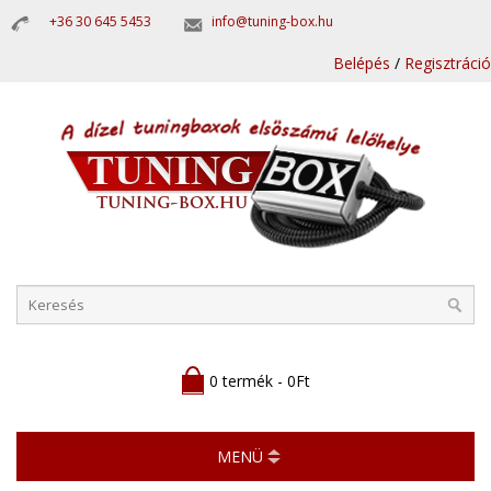
+36 30 645 5453
info@tuning-box.hu
Belépés
/
Regisztráció
0 termék - 0Ft
MENÜ