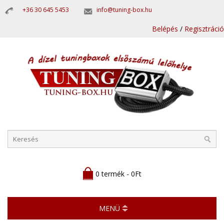
+36 30 645 5453
info@tuning-box.hu
Belépés
/
Regisztráció
0 termék - 0Ft
MENÜ