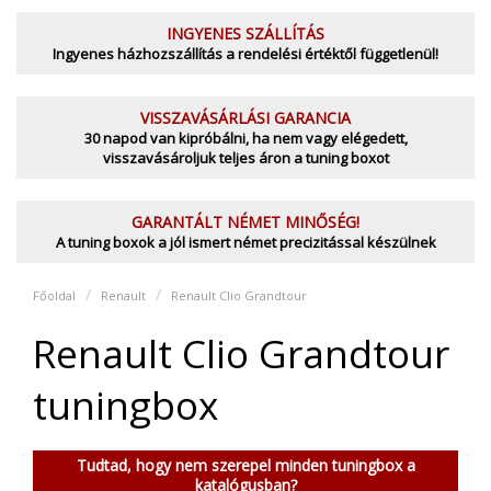
INGYENES SZÁLLÍTÁS
Ingyenes házhozszállítás a rendelési értéktől függetlenül!
VISSZAVÁSÁRLÁSI GARANCIA
30 napod van kipróbálni, ha nem vagy elégedett,
visszavásároljuk teljes áron a tuning boxot
GARANTÁLT NÉMET MINŐSÉG!
A tuning boxok a jól ismert német precizitással készülnek
Főoldal
Renault
Renault Clio Grandtour
Renault Clio Grandtour
tuningbox
Tudtad, hogy nem szerepel minden tuningbox a
katalógusban?