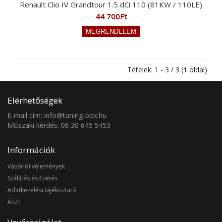
Renault Clio IV Grandtour 1.5 dCi 110 (81KW / 110LE)
44 700Ft
Tételek: 1 - 3 / 3 (1 oldal)
Elérhetőségek
E-mail cím: info@tuning-box.hu
Műszaki kérdés: 06 30 645 5453
Információk
Vásárlói vélemények
Szállítás és fizetés
Adatkezelési tájékoztató
ÁSZF